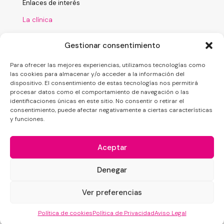
Enlaces de interés
La clínica
Tratamientos
Gestionar consentimiento
Laboratorio
Para ofrecer las mejores experiencias, utilizamos tecnologías como
Financiación
las cookies para almacenar y/o acceder a la información del
dispositivo. El consentimiento de estas tecnologías nos permitirá
Nuestro blog
procesar datos como el comportamiento de navegación o las
identificaciones únicas en este sitio. No consentir o retirar el
consentimiento, puede afectar negativamente a ciertas características
y funciones.
Aceptar
Denegar
© 2025 YanesDent | Todos los derechos reservados
Ver preferencias
Política de Privacidad
|
Aviso Legal
|
Política de cookies
Política de cookies
Política de Privacidad
Aviso Legal